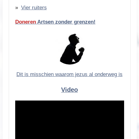
Vier ruiters
Doneren
Artsen zonder grenzen!
Dit is misschien waarom jezus al onderweg is
Video