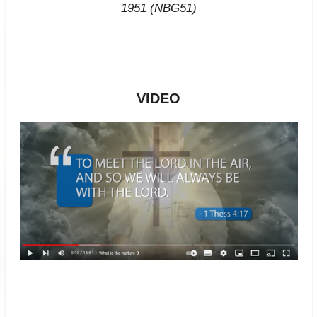
1951
(NBG51)
Wat is de opname eigenlijk? Wat, hoe, wanneer &
waarom?
VIDEO