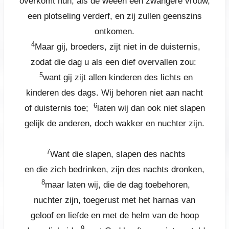
overkomt hun, als de weeën een zwangere vrouw,
een plotseling verderf, en zij zullen geenszins
ontkomen.
4
Maar gij, broeders, zijt niet in de duisternis,
zodat die dag u als een dief overvallen zou:
5
want gij zijt allen kinderen des lichts en
kinderen des dags. Wij behoren niet aan nacht
6
of duisternis toe;
laten wij dan ook niet slapen
gelijk de anderen, doch wakker en nuchter zijn.
7
Want die slapen, slapen des nachts
en die zich bedrinken, zijn des nachts dronken,
8
maar laten wij, die de dag toebehoren,
nuchter zijn, toegerust met het harnas van
geloof en liefde en met de helm van de hoop
9