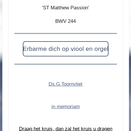
'ST Matthew Passion'
BWV 244
Erbarme dich op viool en orgel
Ds.G.Toornvliet
in memoriam
Draag het kruis, dan zal het kruis u dragen