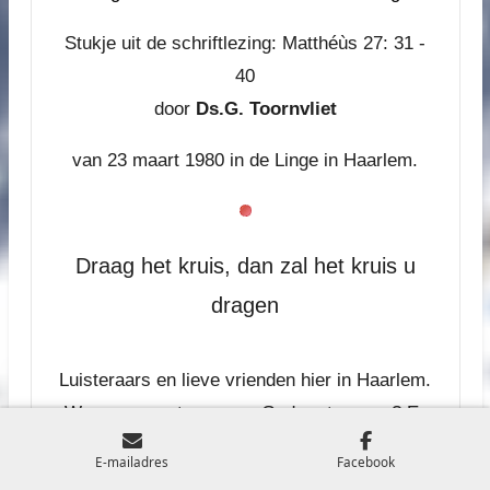
Stukje uit de schriftlezing: Matthéùs 27: 31 -
40
door
Ds.G. Toornvliet
van 23 maart 1980 in de Linge in Haarlem.
Draag het kruis, dan zal het kruis u
dragen
Luisteraars en lieve vrienden hier in Haarlem.
Wanneer moeten we op God vertrouwen? Er
staat: te allen tijde. Dat wil zeggen:
E-mailadres
Facebook
driehonderd en vijfenzestig dagen van dit