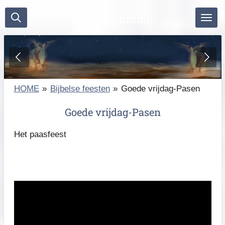
Ga
Godgelooftinmij
direct
naar
de
hoofdinhoud
HOME
»
Bijbelse feesten
»
Goede vrijdag-Pasen
Goede vrijdag-Pasen
Het paasfeest