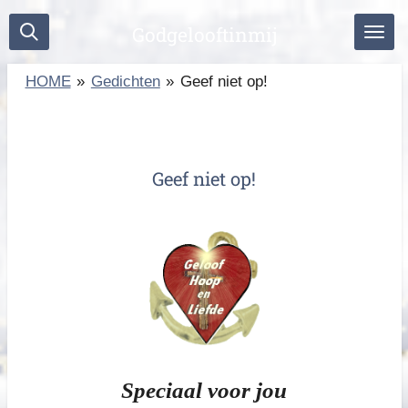
Ga
Godgelooftinmij
direct
naar
HOME
»
Gedichten
»
Geef niet op!
de
hoofdinhoud
Geef niet op!
Speciaal voor jou