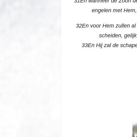
31
En wanneer de Zoon des
engelen met Hem, d
32En voor Hem zullen al 
scheiden, gelij
33En Hij zal de schape