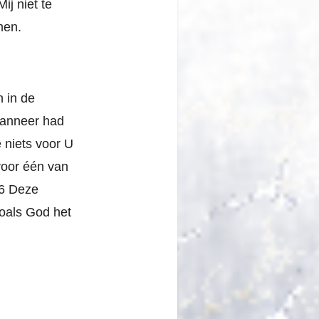
ij niet te
men.
n in de
 wanneer had
 niets voor U
 voor één van
46 Deze
oals God het