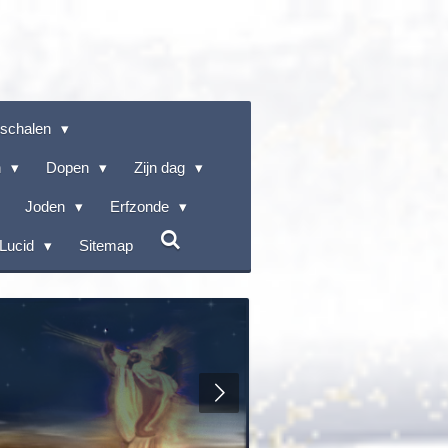
rschalen
n
Dopen
Zijn dag
Joden
Erfzonde
Lucid
Sitemap