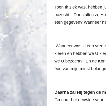
Toen Ik ziek was, hebben ju
bezocht.'
Dan zullen ze H
eten gegeven? Wanneer ha
Wanneer was U een vreem
kleren en hebben we U kle
we U bezocht?'
En de Konin
één van mijn minst belangr
Daarna zal Hij tegen de 
Ga naar het eeuwige vuur d