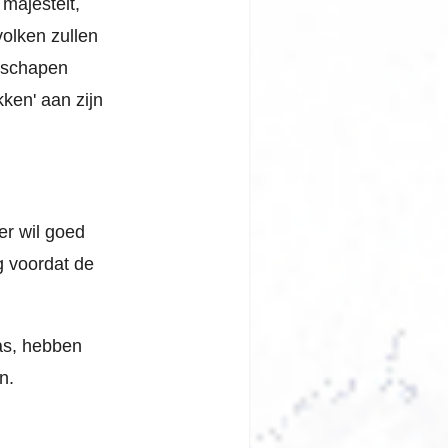
majesteit,
volken zullen
e schapen
kken' aan zijn
er wil goed
og voordat de
was, hebben
n.