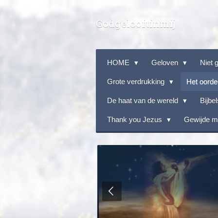
Ga
Godgelooftinmij
direct
naar
de
HOME
Geloven
Niet 
hoofdinhoud
Grote verdrukking
Het oorde
De haat van de wereld
Bijbe
Thank you Jezus
Gewijde 