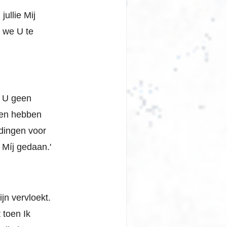
ullie Mij
 we U te
 U geen
 en hebben
 dingen voor
 Míj gedaan.'
ijn vervloekt.
 toen Ik