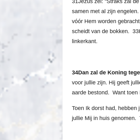
31Jezus zei:
"Straks zal d
samen met al zijn engelen. D
vóór Hem worden gebracht. 
scheidt van de bokken.
33
linkerkant.
34Dan zal de Koning teg
voor jullie zijn. Hij geeft j
aarde bestond.
Want toen I
Toen Ik dorst had, hebben 
jullie Mij in huis genomen.