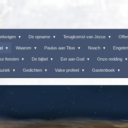
gelovigen
De opname
Terugkomst van Jezus
Offe
el
Waarom
Paulus aan Titus
Noach
Engele
lse feesten
De bijbel
Eer aan God
Onze redding
muziek
Gedichten
Valse profeet
Gastenboek