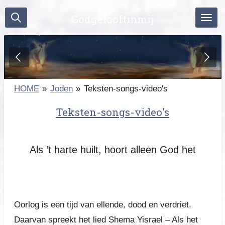
Ga
Godgelooftinmij
direct
naar
de
hoofdinhoud
HOME
»
Joden
»
Teksten-songs-video's
Teksten-songs-video's
Als ’t harte huilt, hoort alleen God het
Oorlog is een tijd van ellende, dood en verdriet.
Daarvan spreekt het lied Shema Yisrael – Als het