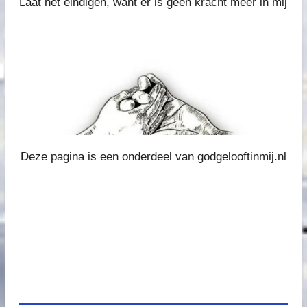
Laat het eindigen, want er is geen kracht meer in mij
Deze pagina is een onderdeel van godgelooftinmij.nl