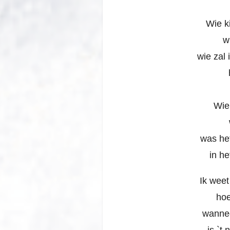
Wie ki
w
wie zal 
Wie
was he
in he
Ik weet
hoe
wannee