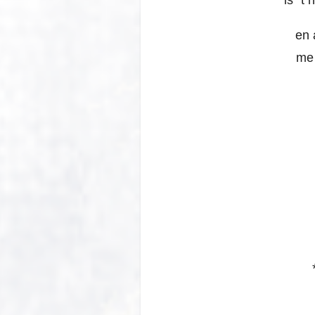
is `t
en 
me 