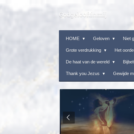
Ga
Godgelooftinmij
direct
naar
de
HOME
Geloven
Niet 
hoofdinhoud
Grote verdrukking
Het oorde
De haat van de wereld
Bijbe
Thank you Jezus
Gewijde 