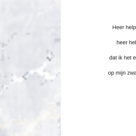
Heer help
heer hel
dat ik het 
op mijn zw