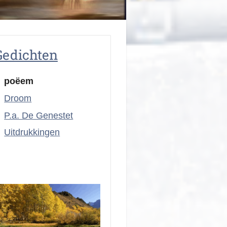
Gedichten
poëem
Droom
P.a. De Genestet
Uitdrukkingen