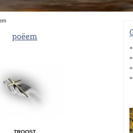
em
poëem
TROOST