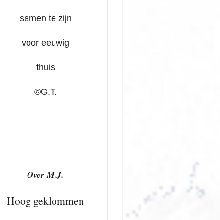
samen te zijn
voor eeuwig
thuis
©G.T.
Over M.J.
Hoog geklommen