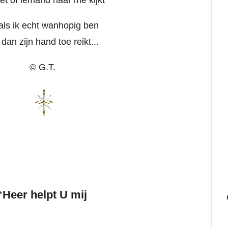
 net of iemand naar me kijkt
als ik echt wanhopig ben
dan zijn hand toe reikt...
© G.T.
*
Heer helpt U mij