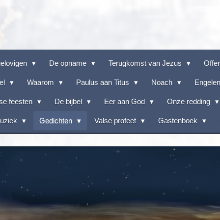
gelovigen
De opname
Terugkomst van Jezus
Offe
el
Waarom
Paulus aan Titus
Noach
Engele
lse feesten
De bijbel
Eer aan God
Onze redding
muziek
Gedichten
Valse profeet
Gastenboek