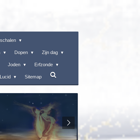
rschalen
n
Dopen
Zijn dag
Joden
Erfzonde
Lucid
Sitemap