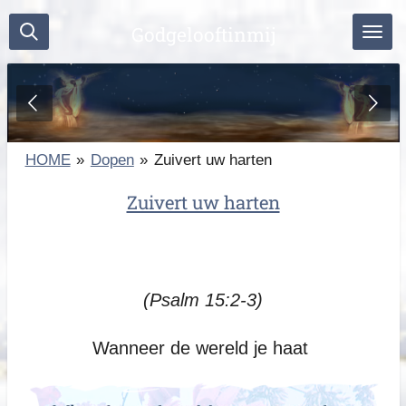
Ga
Godgelooftinmij
direct
naar
de
hoofdinhoud
HOME
»
Dopen
»
Zuivert uw harten
Zuivert uw harten
(Psalm 15:2-3)
Wanneer de wereld je haat